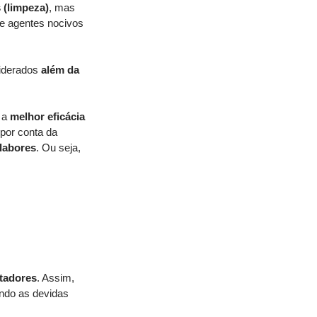
s (limpeza)
, mas 
e agentes nocivos 
iderados 
além da 
 a
 melhor eficácia 
por conta da 
olabores
. Ou seja, 
tadores
. Assim, 
ando as devidas 