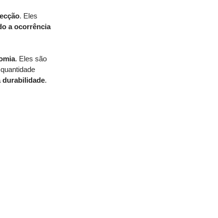
fecção
. Eles 
o a ocorrência 
omia
. Eles são 
 quantidade 
 durabilidade
. 