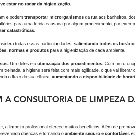
ve estar no radar da higienização.
lam e podem 
transportar microrganismos
 da rua aos banheiros, do
ultórios para uma ferida causada por algum procedimento, por exempl
er catastróficas
. 
nsidera todas essas particularidades, 
salientando todos os horário
ões, normas e produtos
 para a higienização de cada ambiente.
rsos
. Um deles é a 
otimização dos procedimentos
. Com um crono
 treinada, a higiene será feita com mais agilidade, o que vai liberar
do o fluxo da sua clínica,
 aumentando a disponibilidade de horári
 A CONSULTORIA DE LIMPEZA D
 a limpeza profissional oferece muitos benefícios. Além de promove
 prevenindo doenças e tornando o 
ambiente seguro e confortável
, 