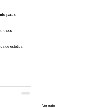
ado 
para o 
 o seu 
ica de estética! 
Ver tudo