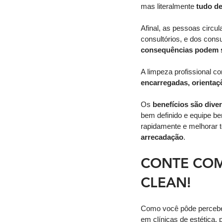
mas literalmente 
tudo de
Afinal, as pessoas circu
consultórios, e dos cons
consequências podem s
A limpeza profissional co
encarregadas, orientaç
Os 
benefícios são dive
bem definido e equipe bem
rapidamente e melhorar to
arrecadação
. 
CONTE COM
CLEAN! 
Como você pôde perceber,
em clínicas de estética,