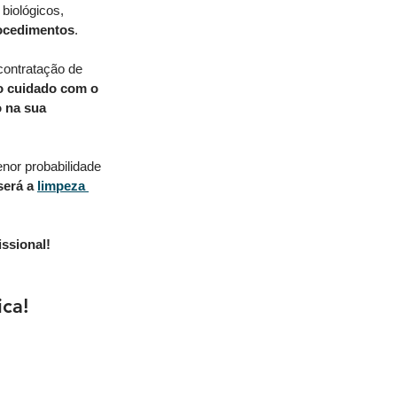
biológicos, 
rocedimentos
. 
contratação de 
o cuidado com o 
o na sua 
nor probabilidade 
erá a 
l
impeza 
issional!
ca! 