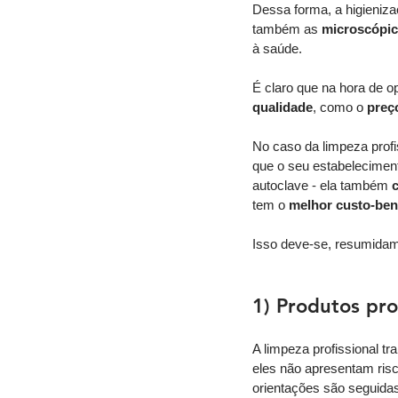
Dessa forma, a higieniz
também as 
microscópica
à saúde. 
É claro que na hora de o
qualidade
, como o 
preç
No caso da limpeza profis
que o seu estabeleciment
autoclave - ela também 
tem o
 melhor custo-bene
Isso deve-se, resumidame
1) Produtos prof
A limpeza profissional t
eles não apresentam risc
orientações são seguida