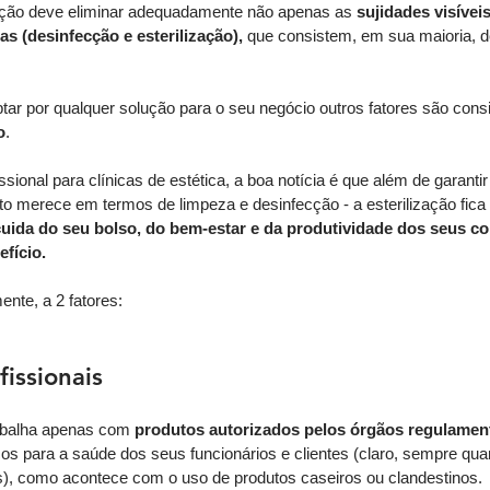
ação deve eliminar adequadamente não apenas as
 sujidades visívei
s (desinfecção e esterilização), 
que consistem, em sua maioria, d
ptar por qualquer solução para o seu negócio outros fatores são cons
o
. 
sional para clínicas de estética, a boa notícia é que além de garantir
o merece em termos de limpeza e desinfecção - a esterilização fica 
cuida do seu bolso, do bem-estar e da produtividade dos seus c
fício.
nte, a 2 fatores: 
issionais    
rabalha apenas com 
produtos autorizados pelos órgãos regulamen
os para a saúde dos seus funcionários e clientes (claro, sempre qu
s), como acontece com o uso de produtos caseiros ou clandestinos. 