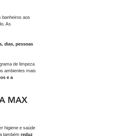
s banheiros aos 
o. As 
s, dias, pessoas 
grama de limpeza 
 os ambientes mais 
os e a 
A MAX 
r higiene e saúde 
ela também
 reduz 