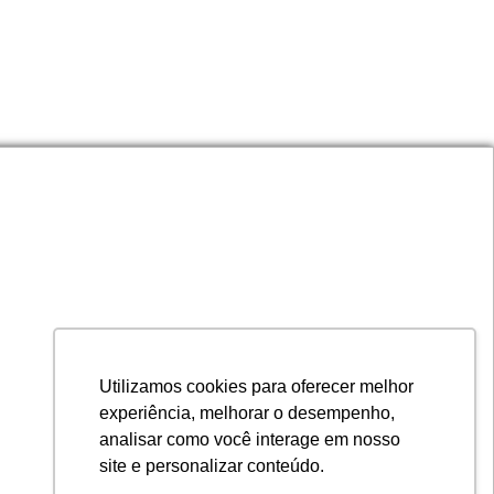
Utilizamos cookies para oferecer melhor
contato@maxclean.com.br
experiência, melhorar o desempenho,
3361-3330
BRASÍLIA
61
analisar como você interage em nosso
CLIQUE AQUI E CONFIRA
3294-1448
GOIÂNIA
62
site e personalizar conteúdo.
3028-1234
PALMAS
63