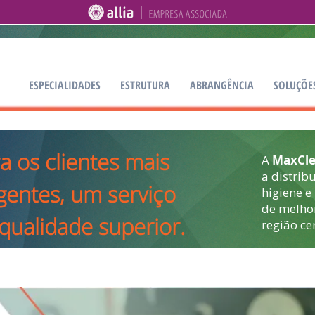
ESPECIALIDADES
ESTRUTURA
ABRANGÊNCIA
SOLUÇÕE
a os clientes mais
A
MaxCl
a distrib
gentes, um serviço
higiene e
de melho
qualidade superior.
região cen