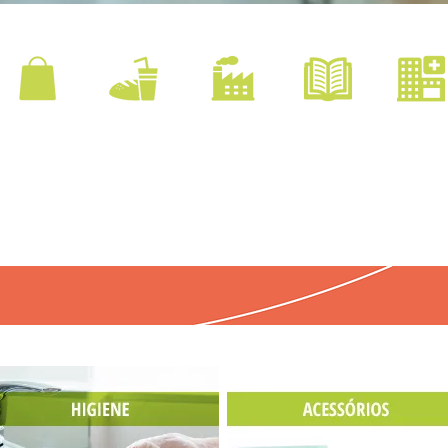
FOOD
INDÚSTRIA
SHOPPING
ESCOLAS
HOSPITAIS
SERVICE
CENTER
ÁREA DE
FACULDADES
CLÍNICAS
ALIMENTAÇÃO
PRODUÇÃO
LAZER