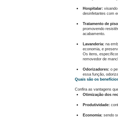
Hospitalar:
 visando
desinfetantes com e
Tratamento de piso
promovendo resistênc
acabamento. 
Lavanderia:
 na emb
economia, e preserv
Os itens, específico
removedor de manch
Odorizadores:
 o pe
essa função, odoriza
Quais são os benefício
Confira as vantagens qu
Otimização dos re
Produtividade:
 con
Economia:
 sendo s