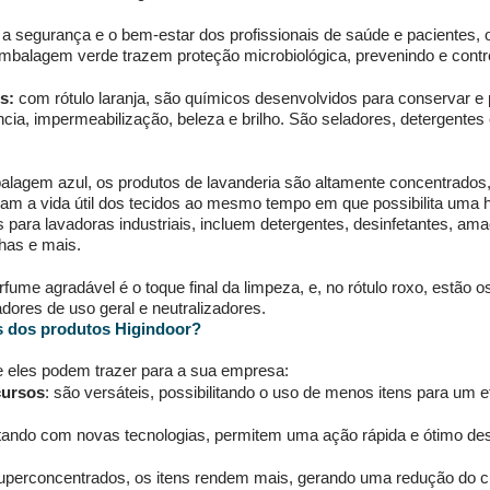
 a segurança e o bem-estar dos profissionais de saúde e pacientes, 
mbalagem verde trazem proteção microbiológica, prevenindo e contro
s: 
com rótulo laranja, são químicos desenvolvidos para conservar e p
ia, impermeabilização, beleza e brilho. São seladores, detergentes 
alagem azul, os produtos de lavanderia são altamente concentrados,
am a vida útil dos tecidos ao mesmo tempo em que possibilita uma hi
s para lavadoras industriais, incluem detergentes, desinfetantes, ama
as e mais. 
rfume agradável é o toque final da limpeza, e, no rótulo roxo, estão 
dores de uso geral e neutralizadores. 
s dos produtos Higindoor?
e eles podem trazer para a sua empresa:
cursos
: são versáteis, possibilitando o uso de menos itens para um ef
tando com novas tecnologias, permitem uma ação rápida e ótimo d
uperconcentrados, os itens rendem mais, gerando uma redução do cu