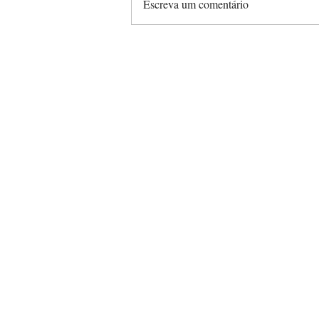
Escreva um comentário
Chão escorregadio no
inverno? Veja 5 dicas para
prevenir quedas em
ambientes corporativos