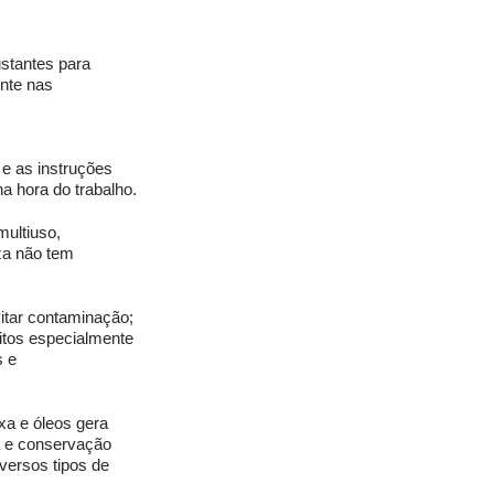
stantes para 
nte nas 
e as instruções 
a hora do trabalho. 
ultiuso, 
za não tem 
vitar contaminação; 
itos especialmente 
 e 
xa e óleos gera 
a e conservação 
versos tipos de 