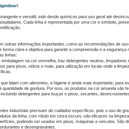
igindoor! 
rangente e versátil, indo desde químicos para uso geral até desincru
hospitalares. Cada linha é representada por uma cor e símbolo, prese
entificação. 
m outras informações importantes, como as recomendações de uso 
de forma clara e objetiva para garantir a compreensão e a segurança n
s linhas: 
 embalagem na cor vermelha, traz detergentes neutros, limpadores m
tos para pisos, vidros e mais, para utilização em locais onde a limpe
ficas. 
s que lidam com alimentos, a higiene é ainda mais importante, para e
 quantidade de gordura. Por isso, os produtos na cor amarela são fe
 incluindo detergentes para louças e pisos, secantes, desincrustantes
ntes industriais precisam de cuidados específicos, pois o uso de gra
odutos da linha, com rótulo em cinza escuro, são eficazes na limpez
perfícies, podendo ser usados em pisos, máquinas e veículos. São di
ordurantes e desengraxantes. 