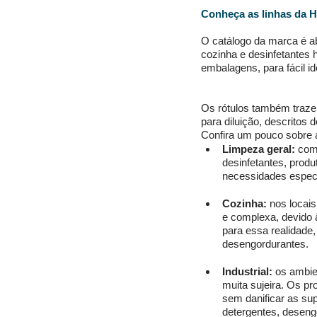
Conheça as linhas da H
O catálogo da marca é ab
cozinha e desinfetantes 
embalagens, para fácil id
Os rótulos também traze
para diluição, descritos 
Confira um pouco sobre a
Limpeza geral:
 com
desinfetantes, produ
necessidades especí
Cozinha:
 nos locai
e complexa, devido à
para essa realidade,
desengordurantes. 
Industrial: 
os ambie
muita sujeira. Os pr
sem danificar as su
detergentes, deseng