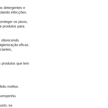
os detergentes e 
lando infecções. 
roteger os pisos, 
e produtos para 
 oferecendo 
gienização eficaz. 
ciantes, 
os produtos que tem 
eito melhor. 
esempenho. 
sto, se 