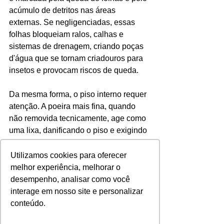
acúmulo de detritos nas áreas 
externas. Se negligenciadas, essas 
folhas bloqueiam ralos, calhas e 
sistemas de drenagem, criando poças 
d'água que se tornam criadouros para 
insetos e provocam riscos de queda.
Da mesma forma, o piso interno requer 
atenção. A poeira mais fina, quando 
não removida tecnicamente, age como 
uma lixa, danificando o piso e exigindo 
manutenções corretivas caras e 
precoces. A calibração dos químicos 
Utilizamos cookies para oferecer
utilizados na limpeza também precisa 
melhor experiência, melhorar o
ser ajustada para esta época, 
desempenho, analisar como você
garantindo a eficácia sem danificar os 
interage em nosso site e personalizar
materiais.
conteúdo.