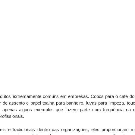
odutos extremamente comuns em empresas. Copos para o café do in
etor de assento e papel toalha para banheiro, luvas para limpeza, to
o apenas alguns exemplos que fazem parte com frequência na ro
ofissionais. 
s e tradicionais dentro das organizações, eles proporcionam mui