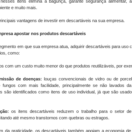
r nesses itens elimina a bagunça, garante segurança alimentar, 
ente e muito mais.
 principais vantagens de investir em descartáveis na sua empresa.
mpresa apostar nos produtos descartáveis
gmento em que sua empresa atua, adquirir descartáveis para uso 
cios, como:
os com um custo muito menor do que produtos reutilizáveis, por exe
smissão de doenças: 
louças convencionais de vidro ou de porce
 fungos com mais facilidade, principalmente se não lavados da 
is são identificados como itens de uso individual, já que são usad
ação:
 os itens descartáveis reduzem o trabalho para o setor de 
vitando até mesmo transtornos com quebras ou estragos.
ém da praticidade, os descartáveis também apoiam a economia de 