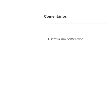
Comentários
Escreva um comentário
Chão escorregadio no
inverno? Veja 5 dicas para
prevenir quedas em
ambientes corporativos