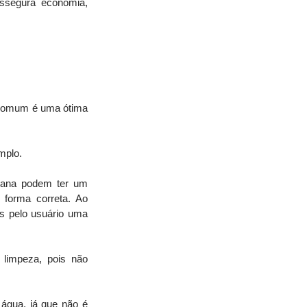
assegura economia, 
comum é uma ótima 
mplo.
lana podem ter um 
forma correta. Ao 
os pelo usuário uma 
limpeza, pois não 
água, já que não é 