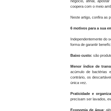
negócio, afinal, aposta
coopera com o meio ambi
Neste artigo, confira as
6 motivos para a sua e
Independentemente do se
forma de garantir benefí
Baixo custo: 
são produt
Menor índice de tran
acúmulo de bactérias e
contrário, os descartáve
única vez.
Praticidade e organiz
precisam ser lavados, e
Economia de água:
 al