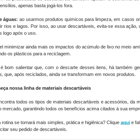
ensílios, apenas basta jogá-los fora.
e águas:
 ao usarmos produtos químicos para limpeza, em casos on
ir rios e lagos. Por isso, ao usar descartáveis, evita-se essa ação
s logo após o uso.
el minimizar ainda mais os impactos do acúmulo de lixo no meio amb
ndo os plásticos para a reciclagem.
 é bom salientar que, com o descarte desses itens, há também ge
s, que, após reciclados, ainda se transformam em novos produtos.
heça nossa linha de materiais descartáveis
contra todos os tipos de materiais descartáveis e acessórios, da ma
mercado, garantindo todos os benefícios acima citados à sua empr
otina se tornará mais simples, prática e higiênica? Clique 
aqui
 e fa
icitar seu pedido de descartáveis.