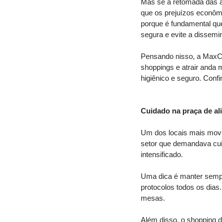
Mas se a retomada das at
que os prejuízos econômi
porque é fundamental que
segura e evite a dissemi
Pensando nisso, a MaxCle
shoppings e atrair anda
higiênico e seguro. Confir
Cuidado na praça de a
Um dos locais mais movi
setor que demandava cuid
intensificado. 
Uma dica é manter sempr
protocolos todos os dias
mesas. 
Além disso, o shopping 