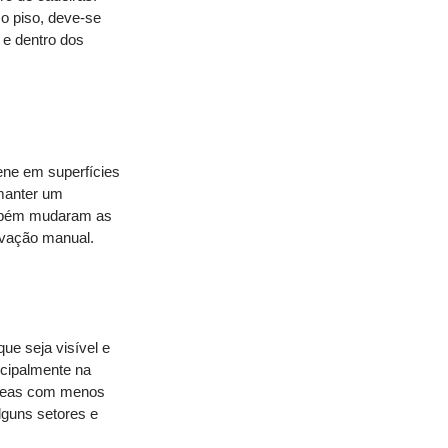
o piso, deve-se 
 e dentro dos 
ene em superfícies 
manter um 
também mudaram as 
ivação manual. 
ue seja visível e 
ncipalmente na 
áreas com menos 
lguns setores e 