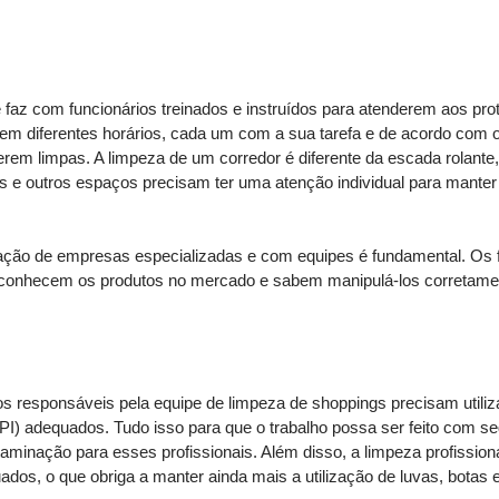
 faz com funcionários treinados e instruídos para atenderem aos prot
 em diferentes horários, cada um com a sua tarefa e de acordo com o
erem limpas. A limpeza de um corredor é diferente da escada rolante,
 e outros espaços precisam ter uma atenção individual para manter
tação de empresas especializadas e com equipes é fundamental. Os f
conhecem os produtos no mercado e sabem manipulá-los corretamen
s responsáveis pela equipe de limpeza de shoppings precisam utili
EPI) adequados. Tudo isso para que o trabalho possa ser feito com 
minação para esses profissionais. Além disso, a limpeza profissional 
dos, o que obriga a manter ainda mais a utilização de luvas, botas