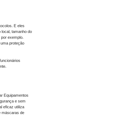
ocolos. E eles 
 local, tamanho do 
 por exemplo. 
 uma proteção 
uncionários 
te. 
zar Equipamentos 
segurança e sem 
eficaz utiliza 
 e máscaras de 