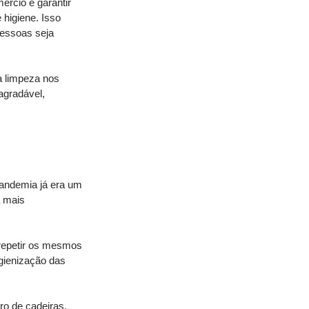
rcio e garantir 
higiene. Isso 
pessoas seja 
a limpeza nos 
agradável, 
andemia já era um 
 mais 
repetir os mesmos 
gienização das 
o de cadeiras. 