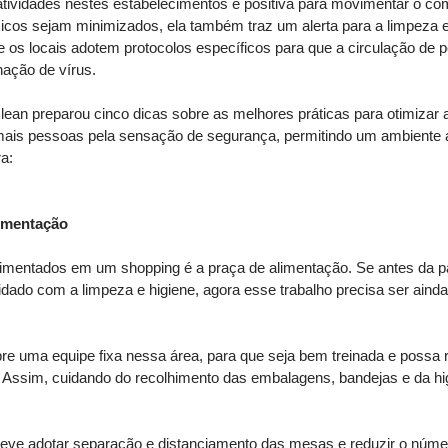
ividades nestes estabelecimentos é positiva para movimentar o comé
cos sejam minimizados, ela também traz um alerta para a limpeza e 
 os locais adotem protocolos específicos para que a circulação de 
nação de vírus. 
an preparou cinco dicas sobre as melhores práticas para otimizar 
 mais pessoas pela sensação de segurança, permitindo um ambiente 
a: 
limentação
mentados em um shopping é a praça de alimentação. Se antes da p
ado com a limpeza e higiene, agora esse trabalho precisa ser ainda
e uma equipe fixa nessa área, para que seja bem treinada e possa 
. Assim, cuidando do recolhimento das embalagens, bandejas e da hi
deve adotar separação e distanciamento das mesas e reduzir o númer