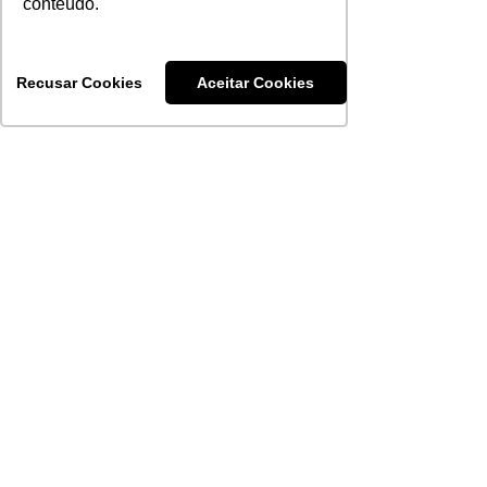
conteúdo.
Recusar Cookies
Aceitar Cookies
MaxClean
9 de abr.
2 min de leitura
Como a Linha Essenz resolve o
pico de consumo de papel
toalha no outono?